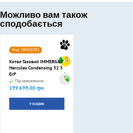
Можливо вам також
сподобається
9
Код: 100426783
5
Котел Газовий IMMERGAS
Hercules Condensing 32 3
ErP
Під замовлення
199 699,00 грн.
Ціна
У КОШИК