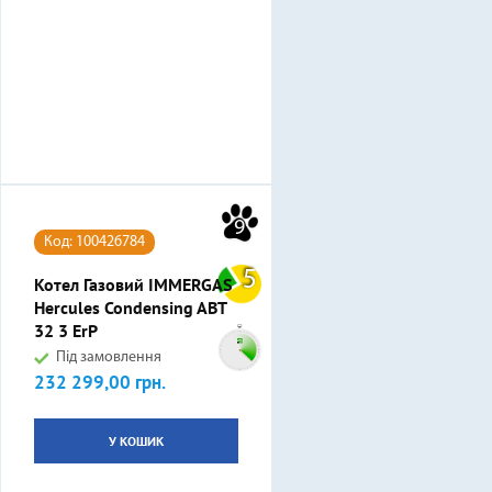
9
Код: 100426784
5
Котел Газовий IMMERGAS
Hercules Condensing ABT
32 3 ErP
Під замовлення
232 299,00 грн.
Ціна
У КОШИК