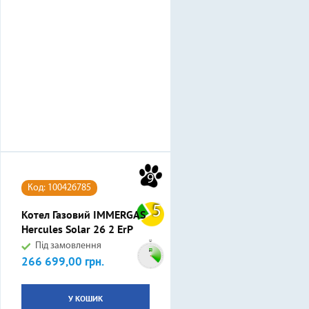
9
Код: 100426785
5
Котел Газовий IMMERGAS
Hercules Solar 26 2 ErP
Під замовлення
266 699,00 грн.
Ціна
У КОШИК