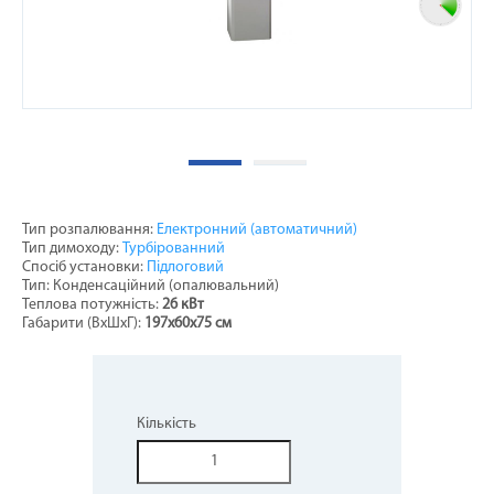
Тип розпалювання:
Електронний (автоматичний)
Тип димоходу:
Турбірованний
Спосіб установки:
Підлоговий
Тип: Конденсаційний (опалювальний)
Теплова потужність:
26 кВт
Габарити (ВхШхГ):
197x60x75 см
Кількість