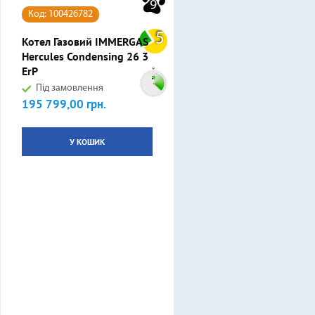
9
Код: 100426782
5
Котел Газовий IMMERGAS
Hercules Condensing 26 3
ErP
Під замовлення
195 799,00 грн.
Ціна
У КОШИК