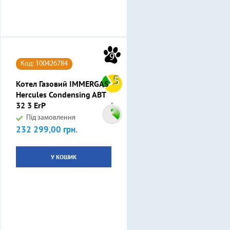
9
Код: 100426784
5
Котел Газовий IMMERGAS
Hercules Condensing ABT
32 3 ErP
Під замовлення
232 299,00 грн.
Ціна
У КОШИК