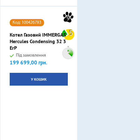
9
Код: 100426783
5
Котел Газовий IMMERGAS
Hercules Condensing 32 3
ErP
Під замовлення
199 699,00 грн.
Ціна
У КОШИК